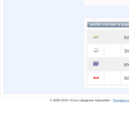
pector состоит в
клу
Кл
To
кл
4x
© 2026 ООО «Сеть городских порталов» ·
Реклама н