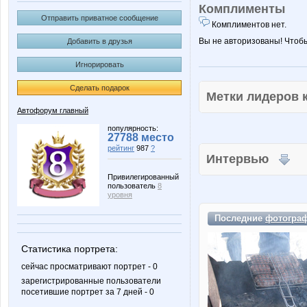
Комплименты
Отправить приватное сообщение
Комплиментов нет.
Вы не авторизованы! Чтоб
Добавить в друзья
Игнорировать
Сделать подарок
Метки лидеров
Автофорум главный
популярность:
27788 место
рейтинг
987
?
Интервью
Привилегированный
пользователь
8
уровня
Последние
фотогра
Статистика портрета:
сейчас просматривают портрет - 0
зарегистрированные пользователи
посетившие портрет за 7 дней - 0